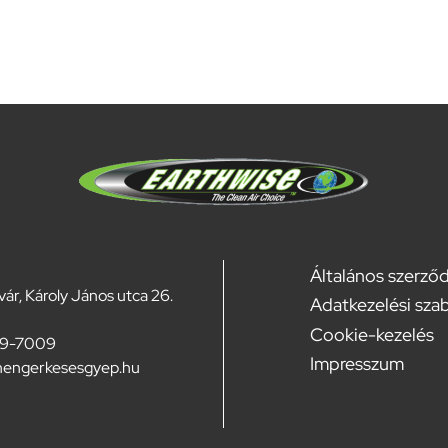
Általános szerződ
r, Károly János utca 26.
Adatkezelési sza
Footer
Cookie-kezelés
09-7009
menu
Impresszum
hengerkesesgyep.hu