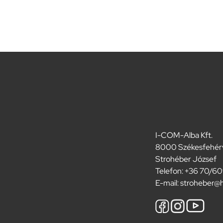
I-COM-Alba Kft.
8000 Székesfehérvá
Strohéber József
Telefon: +36 70/6
E-mail:
stroheber@