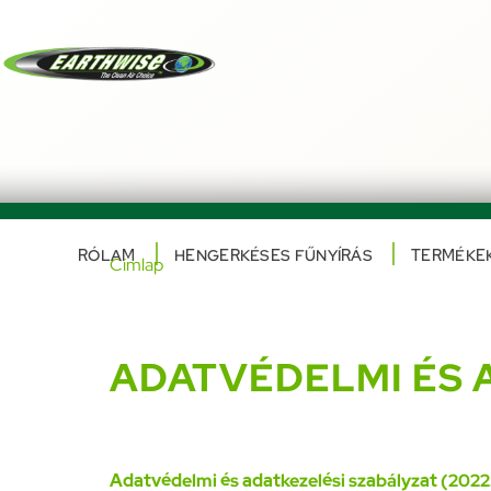
Ugrás
a
főmenüre
RÓLAM
HENGERKÉSES FŰNYÍRÁS
TERMÉKE
Címlap
Main
navigation
Morzsa
ADATVÉDELMI ÉS 
Adatvédelmi és adatkezelési szabályzat (2022