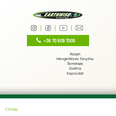
Ugrás
a
főmenüre
+36 70 609 7009
Rólam
Hengerkéses fűnyírás
Termékek
Galéria
Main
Kapcsolat
navigation
Címlap