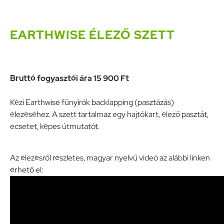
Morzsa
EARTHWISE ÉLEZŐ SZETT
Bruttó fogyasztói ára 15 900 Ft
Kézi Earthwise fűnyírók backlapping (pasztázás)
élezéséhez. A szett tartalmaz egy hajtókart, élező pasztát,
ecsetet, képes útmutatót.
Az élezésről részletes, magyar nyelvű videó az alábbi linken
érhető el: